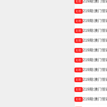
219期:澳门
彩图
219期:澳门
彩图
219期:澳门
彩图
219期:澳门
彩图
219期:澳门
彩图
219期:澳门
彩图
219期:澳门
彩图
219期:澳门
彩图
219期:澳门
彩图
219期:澳门
彩图
219期:澳门
彩图