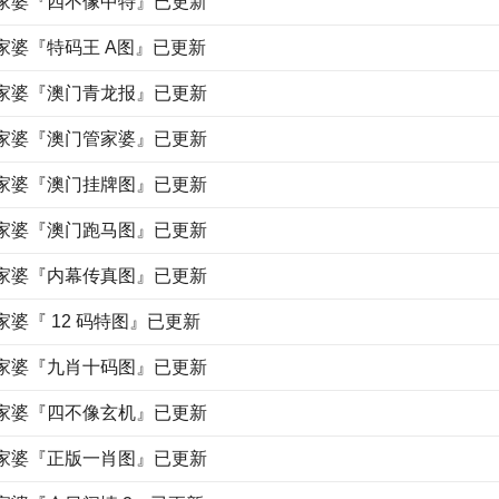
管家婆『四不像中特』已更新
管家婆『特码王 A图』已更新
管家婆『澳门青龙报』已更新
管家婆『澳门管家婆』已更新
管家婆『澳门挂牌图』已更新
管家婆『澳门跑马图』已更新
管家婆『内幕传真图』已更新
管家婆『 12 码特图』已更新
管家婆『九肖十码图』已更新
管家婆『四不像玄机』已更新
管家婆『正版一肖图』已更新