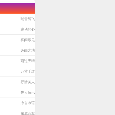
瑞雪纷飞
跳动的心
喜闻乐见
必由之地
雨过天晴
万紫千红
抒情美人
先人后已
冷言冷语
东成西就