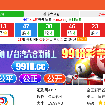
汇彩网APP
全国彩民
授权：免费软件
类型：国
大小：19.99MB
星级：