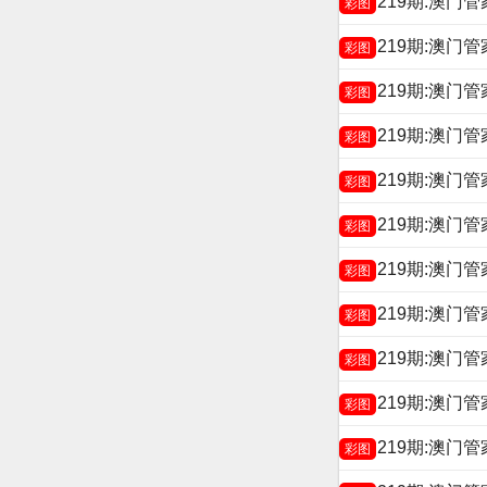
219期:澳门
彩图
219期:澳门
彩图
219期:澳门
彩图
219期:澳门
彩图
219期:澳门
彩图
219期:澳门
彩图
219期:澳门
彩图
219期:澳门
彩图
219期:澳门
彩图
219期:澳门
彩图
219期:澳门
彩图