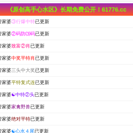
《原创高手心水区》长期免费公开！61776.cc
管家婆
③行爆中特
已更新
管家婆
②码防⑶码
已更新
管家婆
致富②肖
已更新
管家婆
中奖平特肖
已更新
管家婆
三头中大奖
已更新
管家婆
平特复式连
已更新
管家婆
☯中特②头
已更新
管家婆
家禽野兽
已更新
管家婆
绝对平特
已更新
管家婆
☯心水４尾
已更新