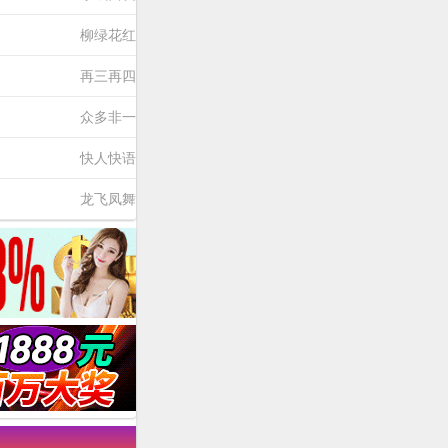
柳绿花红
再三再四
众多非一
快人快语
龙飞凤舞