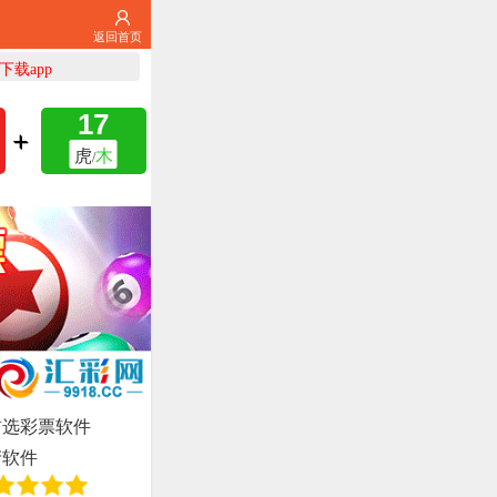
返回首页
首选彩票软件
产软件