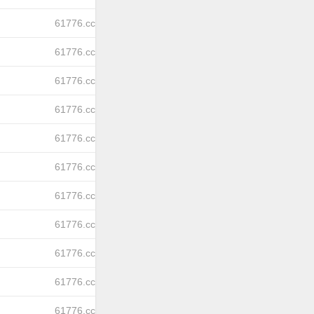
61776.cc
61776.cc
61776.cc
61776.cc
61776.cc
61776.cc
61776.cc
61776.cc
61776.cc
61776.cc
61776.cc