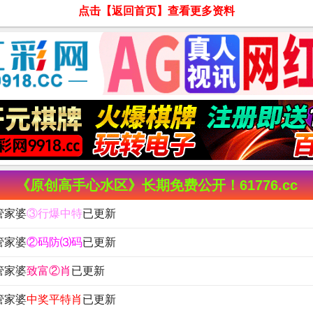
点击【返回首页】查看更多资料
《原创高手心水区》长期免费公开！61776.cc
管家婆
③行爆中特
已更新
管家婆
②码防⑶码
已更新
管家婆
致富②肖
已更新
管家婆
中奖平特肖
已更新