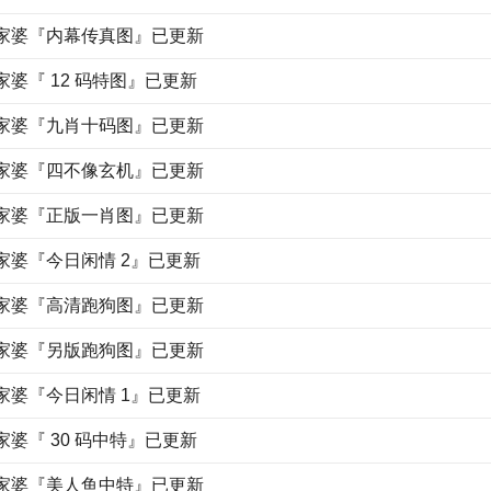
管家婆『内幕传真图』已更新
管家婆『 12 码特图』已更新
管家婆『九肖十码图』已更新
管家婆『四不像玄机』已更新
管家婆『正版一肖图』已更新
管家婆『今日闲情 2』已更新
管家婆『高清跑狗图』已更新
管家婆『另版跑狗图』已更新
管家婆『今日闲情 1』已更新
管家婆『 30 码中特』已更新
管家婆『美人鱼中特』已更新