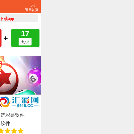
返回首页
首选彩票软件
产软件