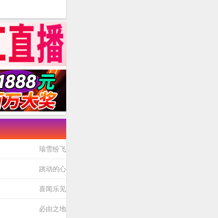
瑞雪纷飞
跳动的心
喜闻乐见
必由之地