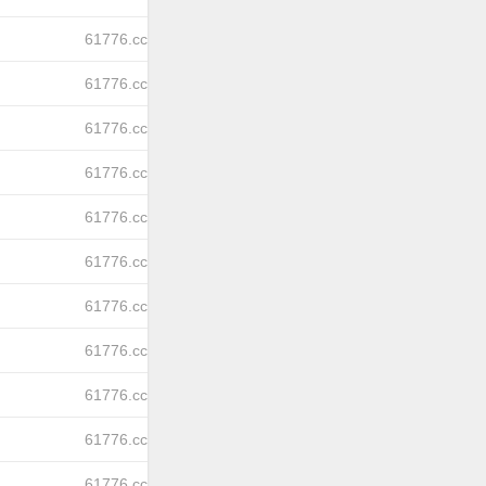
61776.cc
61776.cc
61776.cc
61776.cc
61776.cc
61776.cc
61776.cc
61776.cc
61776.cc
61776.cc
61776.cc