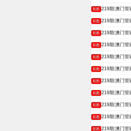
219期:澳门
彩图
219期:澳门
彩图
219期:澳门
彩图
219期:澳门
彩图
219期:澳门
彩图
219期:澳门
彩图
219期:澳门
彩图
219期:澳门
彩图
219期:澳门
彩图
219期:澳门
彩图
219期:澳门
彩图