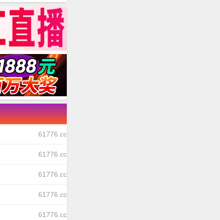
61776.cc
61776.cc
61776.cc
61776.cc
61776.cc