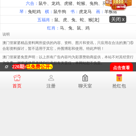
关闭 x
说明
澳门管家婆精品资料网所提供的内容、资料、图片和资讯，只应用在合法的澳门⑥
合彩资料探讨，暂不适用于其它，外围博彩和使用。特此声明！
澳门管家婆免责声明：以上所有广告内容均为彩票赞助商提供，本站不对其经营行
为负责。浏览或使用者须自行承担有关责任，本网站恕不负责。
220期:
已免费公开√
❎
点击查看
[澳门管家婆]易记域名61776.cc
首页
注册
聊天室
抢红包