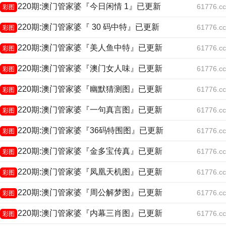
220期:澳门管家婆『今日闲情 1』已更新
61776.cc
彩图
220期:澳门管家婆『 30 码中特』已更新
61776.cc
彩图
220期:澳门管家婆『美人鱼中特』已更新
61776.cc
彩图
220期:澳门管家婆『澳门女人味』已更新
61776.cc
彩图
220期:澳门管家婆『幽默猜测图』已更新
61776.cc
彩图
220期:澳门管家婆『一句真言图』已更新
61776.cc
彩图
220期:澳门管家婆『36码特围图』已更新
61776.cc
彩图
220期:澳门管家婆『金多宝传真』已更新
61776.cc
彩图
220期:澳门管家婆『凤凰天机图』已更新
61776.cc
彩图
220期:澳门管家婆『周公解梦图』已更新
61776.cc
彩图
220期:澳门管家婆『内幕三肖图』已更新
61776.cc
彩图