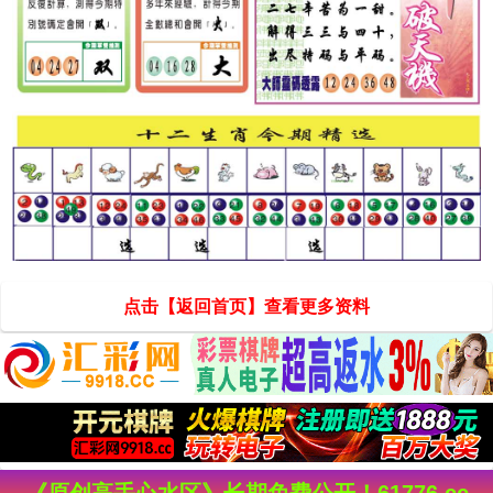
点击【返回首页】查看更多资料
《原创高手心水区》长期免费公开！61776.cc