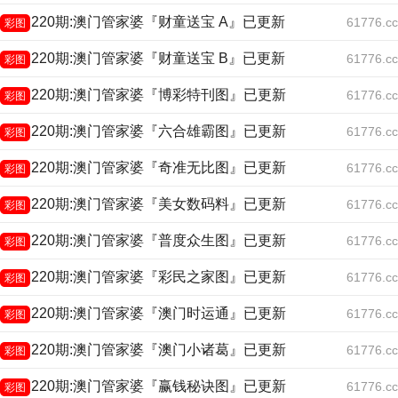
220期:澳门管家婆『财童送宝 A』已更新
61776.cc
彩图
220期:澳门管家婆『财童送宝 B』已更新
61776.cc
彩图
220期:澳门管家婆『博彩特刊图』已更新
61776.cc
彩图
220期:澳门管家婆『六合雄霸图』已更新
61776.cc
彩图
220期:澳门管家婆『奇准无比图』已更新
61776.cc
彩图
220期:澳门管家婆『美女数码料』已更新
61776.cc
彩图
220期:澳门管家婆『普度众生图』已更新
61776.cc
彩图
220期:澳门管家婆『彩民之家图』已更新
61776.cc
彩图
220期:澳门管家婆『澳门时运通』已更新
61776.cc
彩图
220期:澳门管家婆『澳门小诸葛』已更新
61776.cc
彩图
220期:澳门管家婆『赢钱秘诀图』已更新
61776.cc
彩图