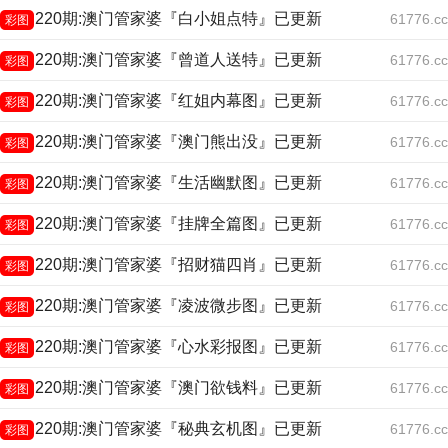
220期:澳门管家婆『白小姐点特』已更新
61776.cc
彩图
220期:澳门管家婆『曾道人送特』已更新
61776.cc
彩图
220期:澳门管家婆『红姐内幕图』已更新
61776.cc
彩图
220期:澳门管家婆『澳门熊出没』已更新
61776.cc
彩图
220期:澳门管家婆『生活幽默图』已更新
61776.cc
彩图
220期:澳门管家婆『挂牌全篇图』已更新
61776.cc
彩图
220期:澳门管家婆『招财猫四肖』已更新
61776.cc
彩图
220期:澳门管家婆『凌波微步图』已更新
61776.cc
彩图
220期:澳门管家婆『心水彩报图』已更新
61776.cc
彩图
220期:澳门管家婆『澳门欲钱料』已更新
61776.cc
彩图
220期:澳门管家婆『秘典玄机图』已更新
61776.cc
彩图