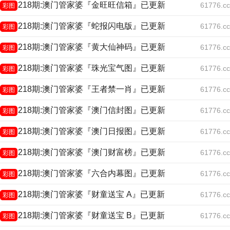
218期:澳门管家婆『金旺旺信箱』已更新
61776.cc
彩图
218期:澳门管家婆『蛇报闪电版』已更新
61776.cc
彩图
218期:澳门管家婆『黄大仙神码』已更新
61776.cc
彩图
218期:澳门管家婆『珠光宝气图』已更新
61776.cc
彩图
218期:澳门管家婆『王者禁一肖』已更新
61776.cc
彩图
218期:澳门管家婆『澳门信封图』已更新
61776.cc
彩图
218期:澳门管家婆『澳门日报图』已更新
61776.cc
彩图
218期:澳门管家婆『澳门财富榜』已更新
61776.cc
彩图
218期:澳门管家婆『六合内幕图』已更新
61776.cc
彩图
218期:澳门管家婆『财童送宝 A』已更新
61776.cc
彩图
218期:澳门管家婆『财童送宝 B』已更新
61776.cc
彩图