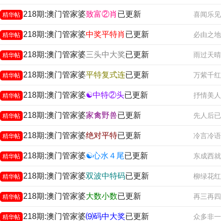
218期:澳门管家婆
致富②肖
已更新
喜闻乐见
精华帖
218期:澳门管家婆
中奖平特肖
已更新
必由之地
精华帖
218期:澳门管家婆
三头中大奖
已更新
雨过天晴
精华帖
218期:澳门管家婆
平特复式连
已更新
万紫千红
精华帖
218期:澳门管家婆
☯中特②头
已更新
抒情美人
精华帖
218期:澳门管家婆
家禽野兽
已更新
先人后已
精华帖
218期:澳门管家婆
绝对平特
已更新
冷言冷语
精华帖
218期:澳门管家婆
☯心水４尾
已更新
东成西就
精华帖
218期:澳门管家婆
双波中特码
已更新
柳绿花红
精华帖
218期:澳门管家婆
大数小数
已更新
再三再四
精华帖
218期:澳门管家婆
⑼码中大奖
已更新
众多非一
精华帖