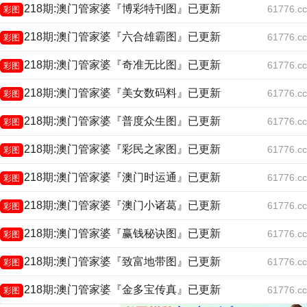
218期:澳门管家婆『博彩特刊图』已更新
61776.cc
彩图
218期:澳门管家婆『六合雄霸图』已更新
61776.cc
彩图
218期:澳门管家婆『奇准无比图』已更新
61776.cc
彩图
218期:澳门管家婆『美女数码料』已更新
61776.cc
彩图
218期:澳门管家婆『普度众生图』已更新
61776.cc
彩图
218期:澳门管家婆『彩民之家图』已更新
61776.cc
彩图
218期:澳门管家婆『澳门时运通』已更新
61776.cc
彩图
218期:澳门管家婆『澳门小诸葛』已更新
61776.cc
彩图
218期:澳门管家婆『赢钱秘诀图』已更新
61776.cc
彩图
218期:澳门管家婆『致富地带图』已更新
61776.cc
彩图
218期:澳门管家婆『金多宝传真』已更新
61776.cc
彩图