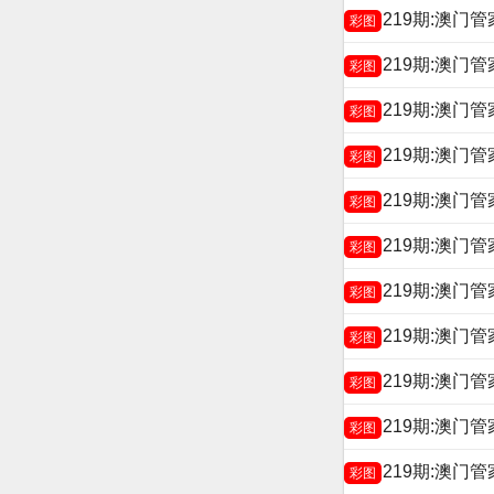
219期:澳门
彩图
219期:澳门
彩图
219期:澳门
彩图
219期:澳门
彩图
219期:澳门
彩图
219期:澳门
彩图
219期:澳门
彩图
219期:澳门
彩图
219期:澳门
彩图
219期:澳门
彩图
219期:澳门
彩图