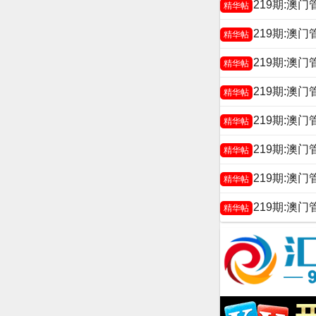
219期:澳门
精华帖
219期:澳门
精华帖
219期:澳门
精华帖
219期:澳门
精华帖
219期:澳门
精华帖
219期:澳门
精华帖
219期:澳门
精华帖
219期:澳门
精华帖