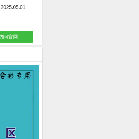
25.05.01
！
访问官网