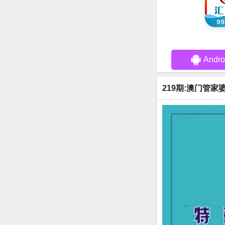
Andr
219期:澳门管