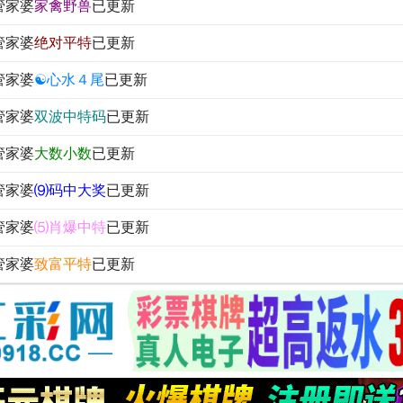
管家婆
家禽野兽
已更新
管家婆
绝对平特
已更新
管家婆
☯心水４尾
已更新
管家婆
双波中特码
已更新
管家婆
大数小数
已更新
管家婆
⑼码中大奖
已更新
管家婆
⑸肖爆中特
已更新
管家婆
致富平特
已更新