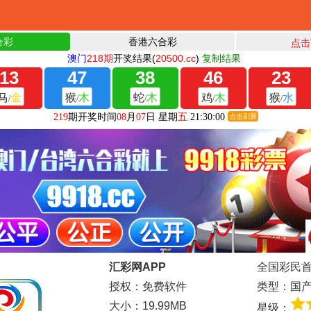
汇彩网APP
全国彩民
授权：免费软件
类型：国
大小：19.99MB
星级：