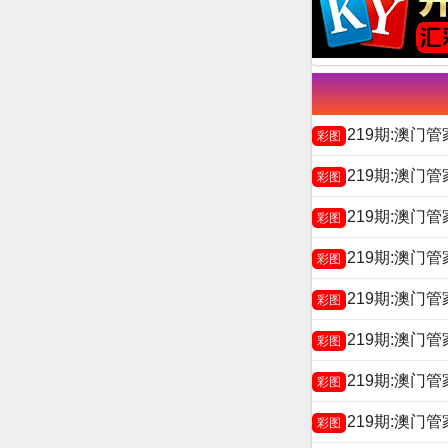
219期:澳门
彩图
219期:澳门
彩图
219期:澳门
彩图
219期:澳门
彩图
219期:澳门
彩图
219期:澳门
彩图
219期:澳门
彩图
219期:澳门
彩图