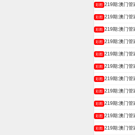
219期:澳门
彩图
219期:澳门
彩图
219期:澳门
彩图
219期:澳门
彩图
219期:澳门
彩图
219期:澳门
彩图
219期:澳门
彩图
219期:澳门
彩图
219期:澳门
彩图
219期:澳门
彩图
219期:澳门
彩图